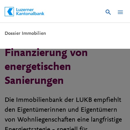
Suche
Schnelle Navigation
Dossier Immobilien
Finanzierung von
energetischen
Sanierungen
Die Immobilienbank der LUKB empfiehlt
den Eigentümerinnen und Eigentümern
von Wohnliegenschaften eine langfristige
Energiestrategie – speziell für