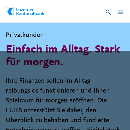
Suche
Schnelle Navigation
Privatkunden
Einfach im Alltag. Stark
für morgen.
Ihre Finanzen sollen im Alltag
reibungslos funktionieren und Ihnen
Spielraum für morgen eröffnen. Die
LUKB unterstützt Sie dabei, den
Überblick zu behalten und fundierte