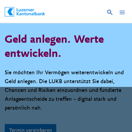
Suche
Schnelle Navigation
Geld anlegen. Werte
entwickeln.
Sie möchten Ihr Vermögen weiterentwickeln und
Geld anlegen. Die LUKB unterstützt Sie dabei,
Chancen und Risiken einzuordnen und fundierte
Anlageentscheide zu treffen – digital stark und
persönlich nah.
Termin vereinbaren