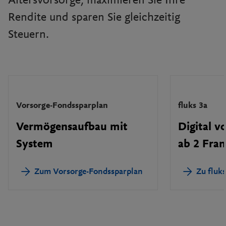
Altersvorsorge, maximieren Sie Ihre
Rendite und sparen Sie gleichzeitig
Steuern.
Vorsorge-Fondssparplan
fluks 3a
Vermögensaufbau mit
Digital v
System
ab 2 Fra
Zum Vorsorge-Fondssparplan
Zu fluks