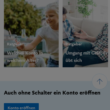
Ratgeber
Ratgeber
Welches Konto in
Umgang mit Geld: Fr
welchem Alter?
übt sich
Footer
Auch ohne Schalter ein Konto eröffnen
Konto eröffnen