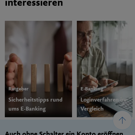
interessieren
Ratgeber
E-Banking
Sicherheitstipps rund
Loginverfahren im
ums E-Banking
Vergleich
Footer
Auch ohne Schalter ein Konto eröffnen