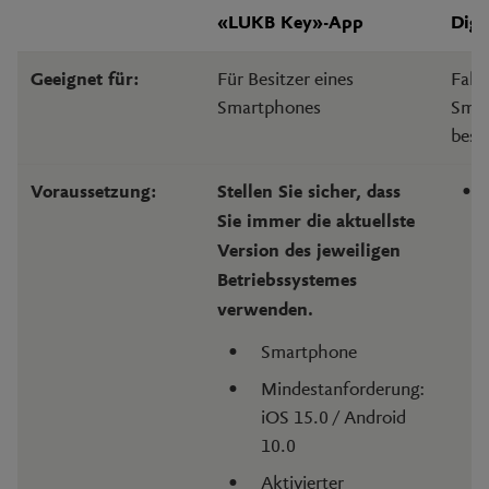
«LUKB Key»-App
Digi
Für Besitzer eines
Falls
Geeignet für:
Smartphones
Sma
besi
Voraussetzung:
Stellen Sie sicher, dass
Sie immer die aktuellste
Version des jeweiligen
Betriebssystemes
verwenden.
Smartphone
Mindestanforderung:
iOS 15.0 / Android
10.0
Aktivierter