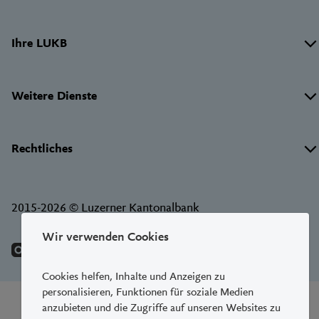
Links
Ihre LUKB
Weitere Dienste
Rechtliches
2015-2026 © Luzerner Kantonalbank
Wir verwenden Cookies
Cookies helfen, Inhalte und Anzeigen zu
personalisieren, Funktionen für soziale Medien
anzubieten und die Zugriffe auf unseren Websites zu