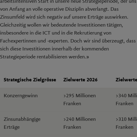
arbeitsintensiven Start in unsere neue Strategieperiode, der uns
von Anfang an volle operative Disziplin abverlangt. Das
Zinsumfeld wird sich negativ auf unsere Erträge auswirken.
Gleichzeitig wollen wir bedeutende Investitionen tätigen,
insbesondere in die ICT und in die Rekrutierung von
Fachexpertinnen und -experten. Doch wir sind überzeugt, dass
sich diese Investitionen innerhalb der kommenden
Strategieperiode rentabilisieren werden.»
Strategische Zielgrösse
Zielwerte 2026
Zielwert
Konzerngewinn
>295 Millionen
>340 Mill
Franken
Franken
Zinsunabhängige
>240 Millionen
>310 Mill
Erträge
Franken
Franken