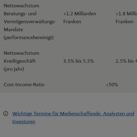
Nettowachstum
Beratungs- und
>1.2 Milliarden
>1.8 Mill
Vermögensverwaltungs-
Franken
Franken
Mandate
(performancebereinigt)
Nettowachstum
Kreditgeschäft
3.5% bis 5.5%
2.5% bis
(pro Jahr)
Cost-Income-Ratio
<50%
Wichtige Termine für Medienschaffende, Analysten und
Investoren