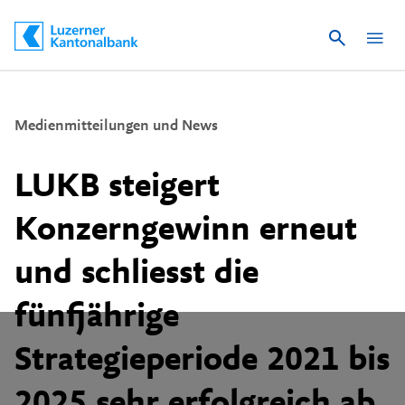
Suche
Schnelle Navigation
Medienmitteilungen und News
LUKB steigert
Konzerngewinn erneut
und schliesst die
fünfjährige
Strategieperiode 2021 bis
2025 sehr erfolgreich ab