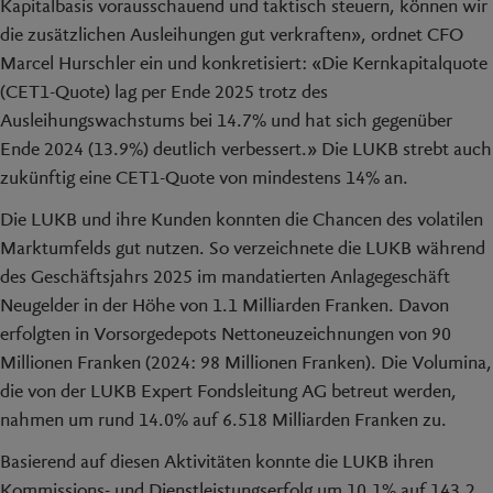
Kapitalbasis vorausschauend und taktisch steuern, können wir
die zusätzlichen Ausleihungen gut verkraften», ordnet CFO
Marcel Hurschler ein und konkretisiert: «Die Kernkapitalquote
(CET1-Quote) lag per Ende 2025 trotz des
Ausleihungswachstums bei 14.7% und hat sich gegenüber
Ende 2024 (13.9%) deutlich verbessert.» Die LUKB strebt auch
zukünftig eine CET1-Quote von mindestens 14% an.
Die LUKB und ihre Kunden konnten die Chancen des volatilen
Marktumfelds gut nutzen. So verzeichnete die LUKB während
des Geschäftsjahrs 2025 im mandatierten Anlagegeschäft
Neugelder in der Höhe von 1.1 Milliarden Franken. Davon
erfolgten in Vorsorgedepots Nettoneuzeichnungen von 90
Millionen Franken (2024: 98 Millionen Franken). Die Volumina,
die von der LUKB Expert Fondsleitung AG betreut werden,
nahmen um rund 14.0% auf 6.518 Milliarden Franken zu.
Basierend auf diesen Aktivitäten konnte die LUKB ihren
Kommissions- und Dienstleistungserfolg um 10.1% auf 143.2