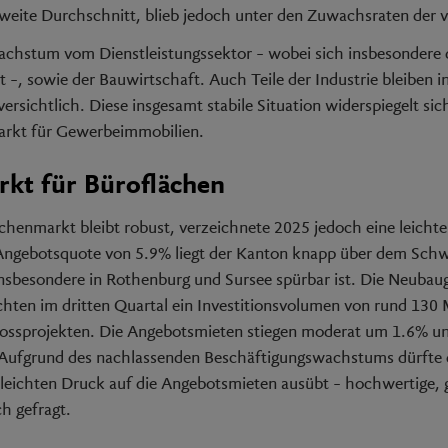
esweite Durchschnitt, blieb jedoch unter den Zuwachsraten der 
achstum vom Dienstleistungssektor – wobei sich insbesondere 
 –, sowie der Bauwirtschaft. Auch Teile der Industrie bleiben i
versichtlich. Diese insgesamt stabile Situation widerspiegelt sic
Markt für Gewerbeimmobilien.
kt für Büroflächen
chenmarkt bleibt robust, verzeichnete 2025 jedoch eine leicht
 Angebotsquote von 5.9% liegt der Kanton knapp über dem Schw
sbesondere in Rothenburg und Sursee spürbar ist. Die Neubau
chten im dritten Quartal ein Investitionsvolumen von rund 130 
rossprojekten. Die Angebotsmieten stiegen moderat um 1.6% u
. Aufgrund des nachlassenden Beschäftigungswachstums dürfte
 leichten Druck auf die Angebotsmieten ausübt – hochwertige, 
h gefragt.