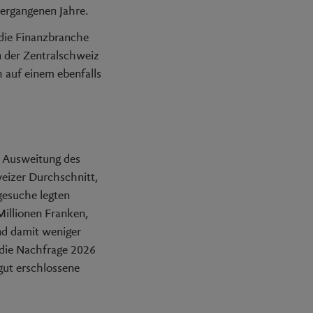
vergangenen Jahre.
die Finanzbranche
n der Zentralschweiz
h auf einem ebenfalls
e Ausweitung des
eizer Durchschnitt,
gesuche legten
Millionen Franken,
nd damit weniger
 die Nachfrage 2026
gut erschlossene