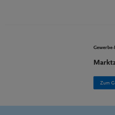
Gewerbe-
Marktz
Zum G