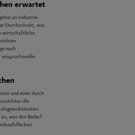
chen erwartet
ebot an Industrie-
er Durchschnitt, was
 wirtschaftliche
ssichten
age nach
 anspruchsvoller
chen
ation und einer durch
ussichten die
kaufsgewohnheiten.
 an, was den Bedarf
Verkaufsflächen