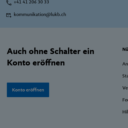
+41 41 206 30 33
kommunikation@lukb.ch
Footer
Wic
Auch ohne Schalter ein
Nü
Lin
Konto eröffnen
An
St
Ve
Konto eröffnen
Fe
Hi