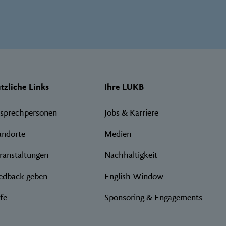
htige
tzliche Links
Ihre LUKB
ks
sprechpersonen
Jobs & Karriere
andorte
Medien
ranstaltungen
Nachhaltigkeit
edback geben
English Window
lfe
Sponsoring & Engagements