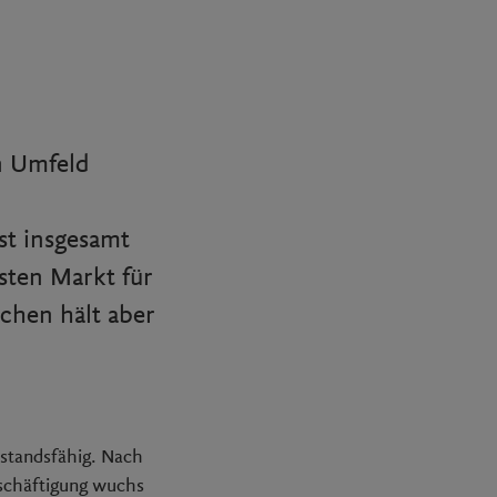
n Umfeld
st insgesamt
usten Markt für
chen hält aber
rstandsfähig. Nach
eschäftigung wuchs