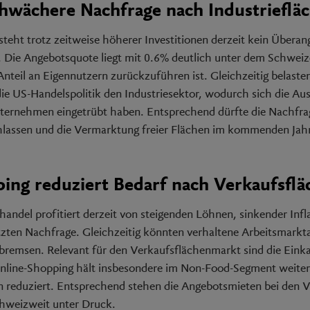
chwächere Nachfrage nach Industrieflä
teht trotz zeitweise höherer Investitionen derzeit kein Überang
 Die Angebotsquote liegt mit 0.6% deutlich unter dem Schweiz
nteil an Eigennutzern zurückzuführen ist. Gleichzeitig belasten
ie US-Handelspolitik den Industriesektor, wodurch sich die Au
nternehmen eingetrübt haben. Entsprechend dürfte die Nachfr
hlassen und die Vermarktung freier Flächen im kommenden Jahr
ing reduziert Bedarf nach Verkaufsflä
andel profitiert derzeit von steigenden Löhnen, sinkender Infl
zten Nachfrage. Gleichzeitig könnten verhaltene Arbeitsmarkta
bremsen. Relevant für den Verkaufsflächenmarkt sind die Ein
nline-Shopping hält insbesondere im Non-Food-Segment weiter
 reduziert. Entsprechend stehen die Angebotsmieten bei den 
chweizweit unter Druck.