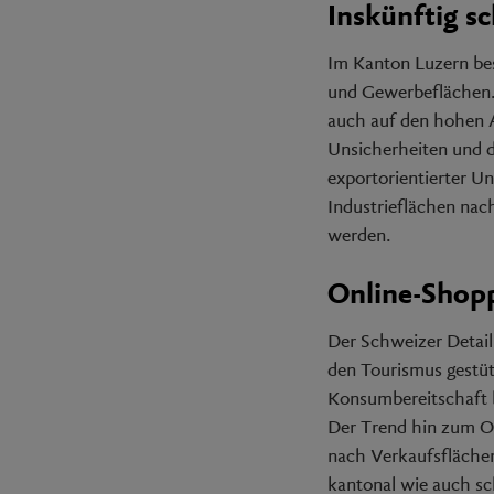
Inskünftig s
Im Kanton Luzern bes
und Gewerbeflächen.
auch auf den hohen A
Unsicherheiten und d
exportorientierter U
Industrieflächen nac
werden.
Online-Shopp
Der Schweizer Detailh
den Tourismus gestüt
Konsumbereitschaft 
Der Trend hin zum O
nach Verkaufsflächen
kantonal wie auch s