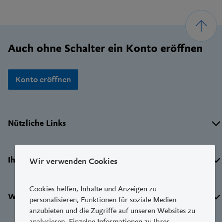
Footer
Auch ohne Schalter ein Konto eröffnen
Konto eröffnen
Wichtige
Nützliche Links
Links
Ihre LUKB
Wir verwenden Cookies
Cookies helfen, Inhalte und Anzeigen zu
Weitere Dienste
personalisieren, Funktionen für soziale Medien
anzubieten und die Zugriffe auf unseren Websites zu
analysieren. Einzelne Informationen zu Ihrer