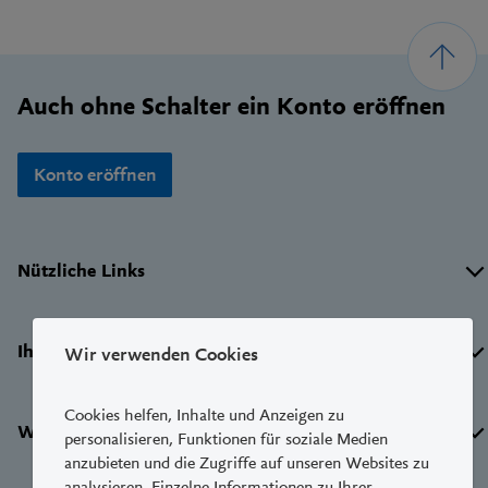
Footer
Auch ohne Schalter ein Konto eröffnen
Konto eröffnen
Wichtige
Nützliche Links
Links
Ihre LUKB
Wir verwenden Cookies
Cookies helfen, Inhalte und Anzeigen zu
Weitere Dienste
personalisieren, Funktionen für soziale Medien
anzubieten und die Zugriffe auf unseren Websites zu
analysieren. Einzelne Informationen zu Ihrer