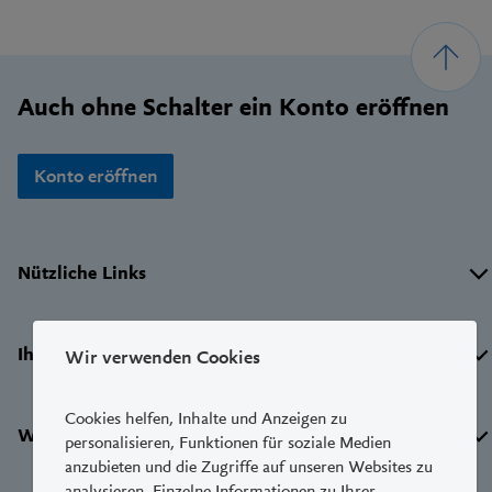
Footer
Auch ohne Schalter ein Konto eröffnen
Konto eröffnen
Wichtige
Nützliche Links
Links
Ihre LUKB
Wir verwenden Cookies
Cookies helfen, Inhalte und Anzeigen zu
Weitere Dienste
personalisieren, Funktionen für soziale Medien
anzubieten und die Zugriffe auf unseren Websites zu
analysieren. Einzelne Informationen zu Ihrer