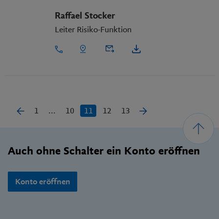
Raffael Stocker
Leiter Risiko-Funktion
1
...
10
11
12
13
Footer
Auch ohne Schalter ein Konto eröffnen
Konto eröffnen
Wichtige