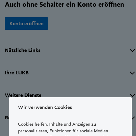
Auch ohne Schalter ein Konto eröffnen
Konto eröffnen
Wichtige
Nützliche Links
Links
Ihre LUKB
Weitere Dienste
Wir verwenden Cookies
Rechtliches
Cookies helfen, Inhalte und Anzeigen zu
personalisieren, Funktionen für soziale Medien