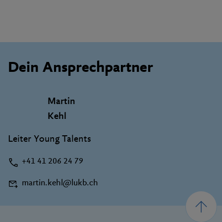
Dein Ansprechpartner
Martin
Kehl
Leiter Young Talents
+41 41 206 24 79
martin.kehl@lukb.ch
Footer