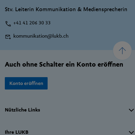
Stv. Leiterin Kommunikation & Mediensprecherin
+41 41 206 30 33
kommunikation@lukb.ch
Footer
Auch ohne Schalter ein Konto eröffnen
Konto eröffnen
Wichtige
Nützliche Links
Links
Ihre LUKB