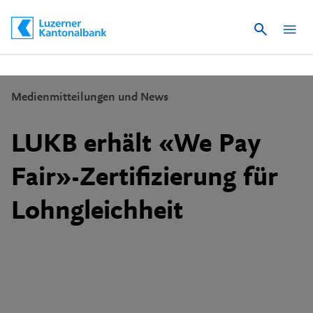
Suche
Schnelle Navigation
Medienmitteilungen und News
LUKB erhält «We Pay
Fair»-Zertifizierung für
Lohngleichheit