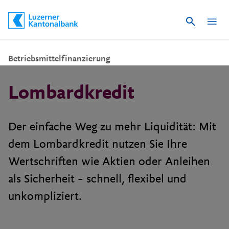
Suche
Schnelle Navigation
Betriebsmittelfinanzierung
Lombardkredit
Der einfache Weg zu mehr Liquidität: Mit
dem Lombardkredit nutzen Sie Ihre
Wertschriften wie Aktien oder Anleihen
als Sicherheit – schnell, flexibel und
unkompliziert.