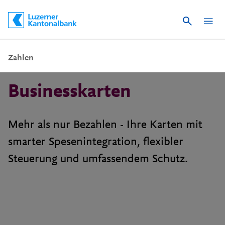
Suche
Schnelle Navigation
Zahlen
Businesskarten
Mehr als nur Bezahlen - Ihre Karten mit
smarter Spesenintegration, flexibler
Steuerung und umfassendem Schutz.