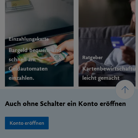
Einzahlungskarte
Bargeld bequem und
Ratgeber
schnell am
Geldautomaten
Kartenbewirtschaftu
einzahlen.
leicht gemacht
Footer
Auch ohne Schalter ein Konto eröffnen
Konto eröffnen