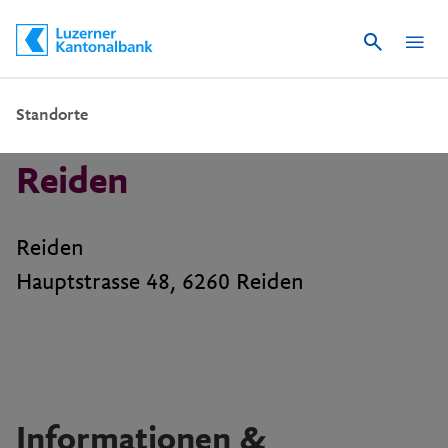
Suche
Schnelle Navigation
Standorte
Reiden
Reiden
Hauptstrasse 48, 6260 Reiden
Informationen &