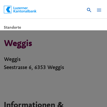
Suche
Schnelle Navigation
Standorte
Weggis
Weggis
Seestrasse 6, 6353 Weggis
Informationen &