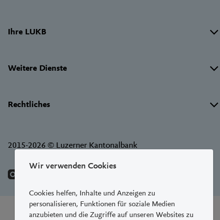
Links
Ihre LUKB
Weitere Dienste
Rechtliches
2015-2026 © Luzerner Kantonalbank
Wir verwenden Cookies
Cookies helfen, Inhalte und Anzeigen zu
personalisieren, Funktionen für soziale Medien
anzubieten und die Zugriffe auf unseren Websites zu