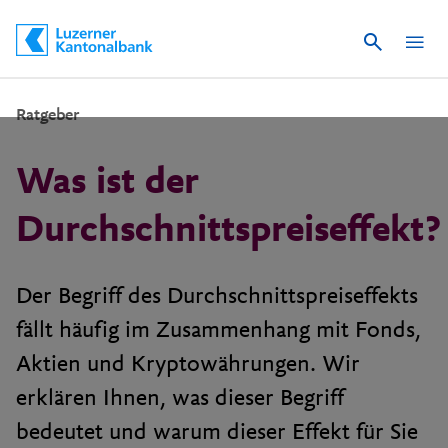
Suche
Schnelle Navigation
Ratgeber
Was ist der
Durchschnittspreiseffekt?
Der Begriff des Durchschnittspreiseffekts
fällt häufig im Zusammenhang mit Fonds,
Aktien und Kryptowährungen. Wir
erklären Ihnen, was dieser Begriff
bedeutet und warum dieser Effekt für Sie