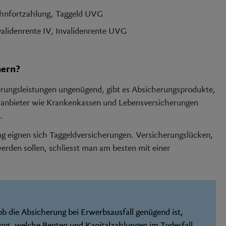
Lohnfortzahlung, Taggeld UVG
nvalidenrente IV, Invalidenrente UVG
hern?
erungsleistungen ungenügend, gibt es Absicherungsprodukte,
sanbieter wie Krankenkassen und Lebensversicherungen
n.
ung eignen sich Taggeldversicherungen. Versicherungslücken,
erden sollen, schliesst man am besten mit einer
b die Absicherung bei Erwerbsausfall genügend ist,
ung, welche Renten und Kapitalzahlungen im Todesfall