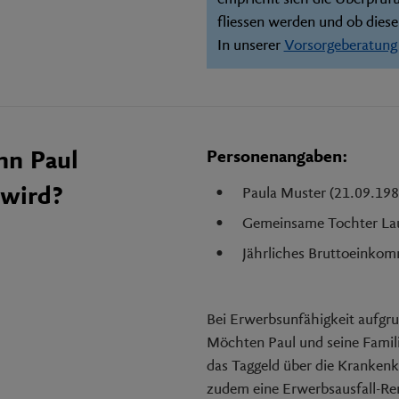
fliessen werden und ob dies
In unserer
Vorsorgeberatun
Personenangaben:
nn Paul
 wird?
Paula Muster (21.09.1981
Gemeinsame Tochter Lau
Jährliches Bruttoeinko
Bei Erwerbsunfähigkeit aufgru
Möchten Paul und seine Familie
das Taggeld über die Krankenka
zudem eine Erwerbsausfall-Ren