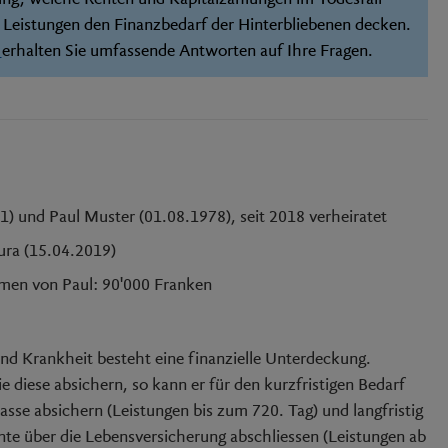
e Leistungen den Finanzbedarf der Hinterbliebenen decken.
g
erhalten Sie umfassende Antworten auf Ihre Fragen.
) und Paul Muster (01.08.1978), seit 2018 verheiratet
ra (15.04.2019)
mmen von Paul: 90'000 Franken
nd Krankheit besteht eine finanzielle Unterdeckung.
 diese absichern, so kann er für den kurzfristigen Bedarf
sse absichern (Leistungen bis zum 720. Tag) und langfristig
te über die Lebensversicherung abschliessen (Leistungen ab