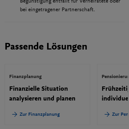
Begünstigung entfällt für Verheiratete oder
bei eingetragener Partnerschaft.
Passende Lösungen
Finanzplanung
Pensionieru
Finanzielle Situation
Frühzeit
analysieren und planen
individue
Zur Finanzplanung
Zur Pen