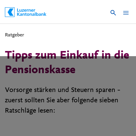
Suche
Schnelle Navigation
Ratgeber
Tipps zum Einkauf in die
Pensionskasse
Vorsorge stärken und Steuern sparen –
zuerst sollten Sie aber folgende sieben
Ratschläge lesen: