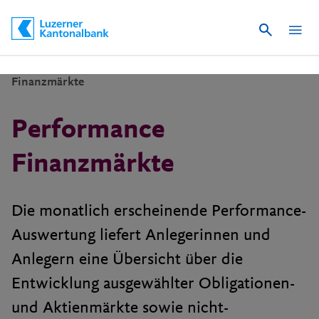
Suche
Schnelle Navigation
Finanzmärkte
Performance
Finanzmärkte
Die monatlich erscheinende Performance-
Auswertung liefert Anlegerinnen und
Anlegern eine Übersicht über die
Entwicklung ausgewählter Obligationen-
und Aktienmärkte sowie nicht-