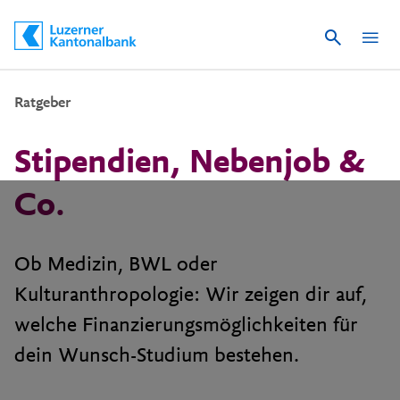
Suche
Schnelle Navigation
Ratgeber
Stipendien, Nebenjob &
Co.
Ob Medizin, BWL oder
Kulturanthropologie: Wir zeigen dir auf,
welche Finanzierungsmöglichkeiten für
dein Wunsch-Studium bestehen.