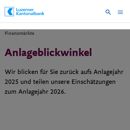
Suche
Schnelle Navigation
Finanzmärkte
Anlageblickwinkel
Wir blicken für Sie zurück aufs Anlagejahr
2025 und teilen unsere Einschätzungen
zum Anlagejahr 2026.