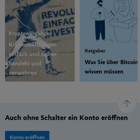
Kryptowährungen
Kryptowährungen
Ratgeber
einfach und sicher
Was Sie über Bitcoin
handeln und
wissen müssen
verwahren
Footer
Auch ohne Schalter ein Konto eröffnen
Konto eröffnen