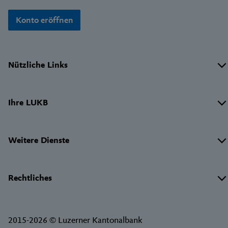
Konto eröffnen
Wichtige
Nützliche Links
Links
Ihre LUKB
Weitere Dienste
Rechtliches
2015-2026 © Luzerner Kantonalbank