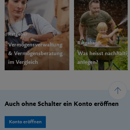
Ratgeber
Ratgeber
Vermögensverwaltung
& Vermögensberatung
Was heisst nachhaltig
im Vergleich
anlegen?
Footer
Auch ohne Schalter ein Konto eröffnen
Konto eröffnen