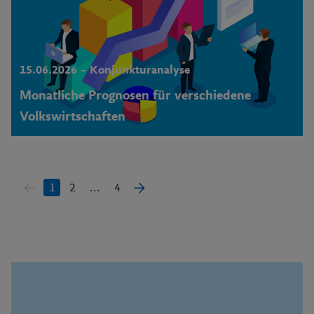
15.06.2026 – Konjunkturanalyse
Monatliche Progno­sen für verschiedene
Volkswirtschaften
1
2
...
4