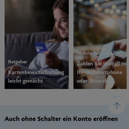
Mobile Payment
Ratgeber
Zahlen Sie überall mi
Kartenbewirtschaftung
Ihrem Smartphone
leicht gemacht
oder Wearables.
Footer
Auch ohne Schalter ein Konto eröffnen